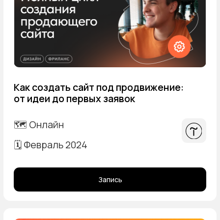
🫶🏼 Дизайн-команда Ильин и
Ильина
🩵 Телеграм-канал
📷 Влог (VK)