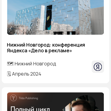
[контакты]
[cотрудничество]
💬 телеграм — по всем вопросам
✉️ weareilins@gmail.com
[проекты]