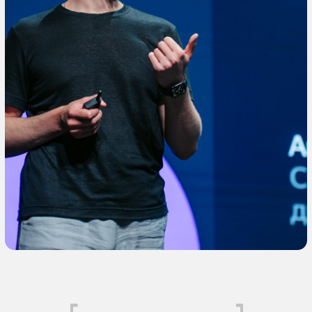
[проекты]
Ильин и Ильина
Независимая дизайн-команда.
Делаем все, что нужно бизнесу:
фирменные стили, сайты и приложения.
Разрабатываем стратегии, запускаем
рекламу и создаем контент.
Сайт команды