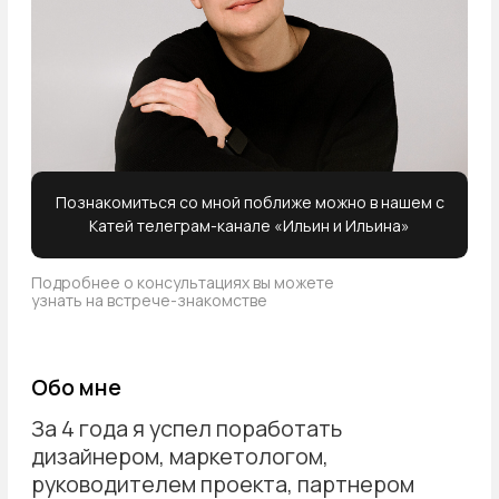
🗺️ Онлайн
🗓️ Январь 2025
Запись
Красноярск: конференция Яндекса
«Дело в рекламе»
🗺️ Красноярск
🗓️ Ноябрь 2024