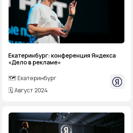
Ценообразование на фрилансе: как
дизайнеру установить цену
🗺️ Онлайн
🗓️ Июнь 2023
Запись
Выступаю и преподаю
с 2016 года
Читал лекции в разных форматах:
от онлайн-вебинаров до Московского
Манежа. Знаю, как увлечь аудиторию,
рассказать интересно и полезно.
Последние 4 года делюсь своим опытом
как независимый дизайнер.