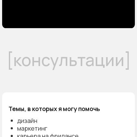
Познакомиться со мной поближе можно в нашем с
Катей телеграм-канале «Ильин и Ильина»
Подробнее о консультациях вы можете
узнать на встрече-знакомстве
Обо мне
За 4 года я успел поработать
дизайнером, маркетологом,
руководителем проекта, партнером
в стартапе, сотрудничал со студией как
независимый дизайнер.
Прошел путь от фрилансера
до сооснователя дизайн-команды.
Многогранный опыт позволяет
смотреть на ваш запрос с разных
сторон и давать максимум пользы.
Написать в телеграм