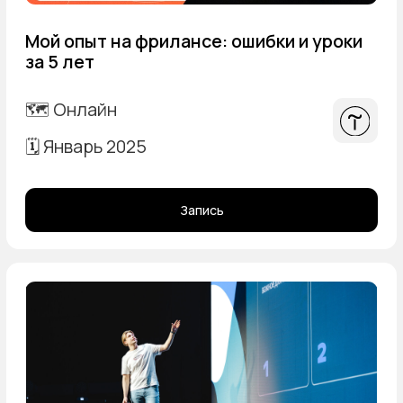
Казань: конференция Яндекса «Дело
в рекламе»
🗺️ Казань
🗓️ Июнь 2024
Нижний Новгород: конференция
Яндекса «Дело в рекламе»
🗺️ Нижний Новгород
🗓️ Апрель 2024